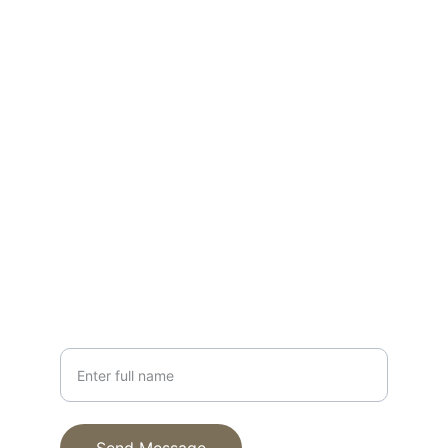
Contact
Reach out for your custom tiny home 
project
EMAIL
info@fenyhaz.hu
+36 30 123 4567
PHONE
Your Name